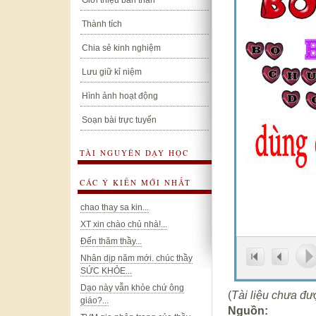
Giới thiệu bản thân
Thành tích
Chia sẻ kinh nghiệm
Lưu giữ kỉ niệm
Hình ảnh hoạt động
Soạn bài trực tuyến
TÀI NGUYÊN DẠY HỌC
CÁC Ý KIẾN MỚI NHẤT
chao thay sa kin...
XT xin chào chủ nhà!...
Đến thăm thầy...
Nhân dịp năm mới. chúc thầy
SỨC KHỎE...
Dạo này vẫn khỏe chứ ông
(
Tài liệu chưa đư
giáo?...
Nguồn: