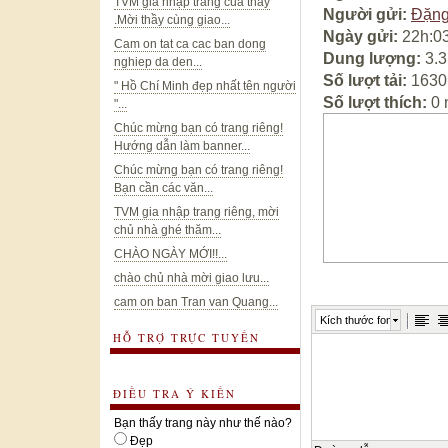
TVM gia nhập trang của thầy
Người gửi:
Đặng
.Mời thầy cùng giao...
Ngày gửi:
22h:03
Cam on tat ca cac ban dong
Dung lượng:
3.
nghiep da den...
Số lượt tải:
1630
" Hồ Chí Minh đẹp nhất tên người
Số lượt thích:
0 
"...
Chúc mừng bạn có trang riêng!
Hướng dẫn làm banner...
Chúc mừng bạn có trang riêng!
Bạn cần các văn...
TVM gia nhập trang riêng, mời
chủ nhà ghé thăm...
CHÀO NGÀY MỚI!!...
chào chủ nhà mời giao lưu...
cam on ban Tran van Quang...
Kích thước font
HỖ TRỢ TRỰC TUYẾN
ĐIỀU TRA Ý KIẾN
Bạn thấy trang này như thế nào?
Đẹp