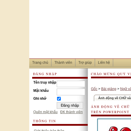
Trang chủ
Thành viên
Trợ giúp
Liên hệ
ĐĂNG NHẬP
CHÀO MỪNG QUÝ VỊ
Tên truy nhập
Gốc
>
Bài giảng
>
Ngữ v
Mật khẩu
Ảnh động về CHỮ và
Ghi nhớ
ẢNH ĐỘNG VỀ CHỮ 
TRÊN POWERPOINT
Quên mật khẩu
ĐK thành viên
THÔNG TIN